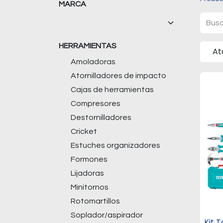
MARCA
HERRAMIENTAS
At
Amoladoras
Atornilladores de impacto
Cajas de herramientas
Compresores
Destornilladores
Cricket
Estuches organizadores
Formones
Lijadoras
Minitornos
Rotomartillos
Soplador/aspirador
Kit 