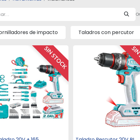
Or
ornilladores de impacto
Taladros con percutor
SIN STOCK
SIN
Taladro 20V + 165
Taladro Percutor 20V BL