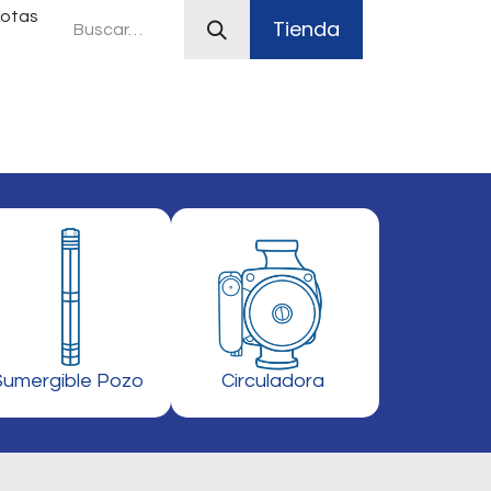
uotas
Tienda
ferias
Plan Canje
Sistemas contra incendio
Sumergible Pozo
Circuladora