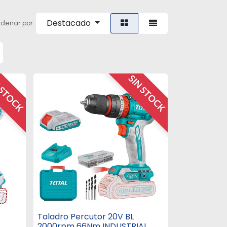
Destacado
denar por:
 STOCK
SIN STOCK
Taladro Percutor 20V BL
2000rpm 66Nm INDUSTRIAL