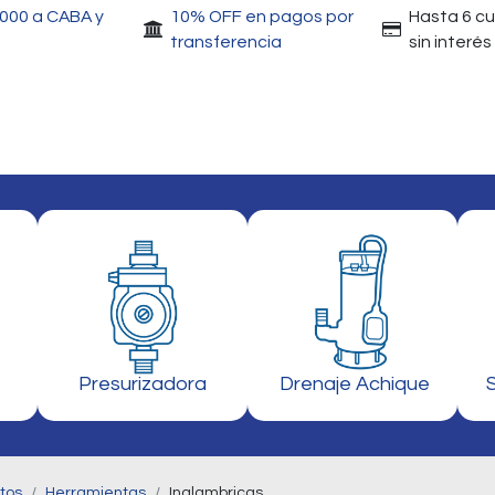
.000 a CABA y
10% OFF en pagos por
Hasta 6 c
transferencia
sin interés
Accesorios
Motores
Herramientas
Gri
Presurizadora
Drenaje Achique
tos
Herramientas
Inalambricas