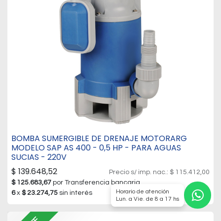
BOMBA SUMERGIBLE DE DRENAJE MOTORARG
MODELO SAP AS 400 - 0,5 HP - PARA AGUAS
SUCIAS - 220V
$
139.648,52
Precio s/ imp. nac.:
$
115.412,00
$
125.683,67
por Transferencia bancaria
Horario de atención
6
x
$
23.274,75
sin interés
Lun. a Vie. de 8 a 17 hs