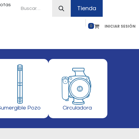
uotas
Tienda
0
INICIAR SESIÓN
ferias
Plan Canje
Contacto
Como comprar
Sumergible Pozo
Circuladora