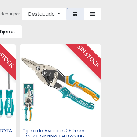
Destacado
denar por:
Tijeras
 STOCK
SIN STOCK
 TOTAL
Tijera de Aviacion 250mm
TOTAL Modelo THT522106