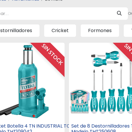
Or
stornilladores
Cricket
Formones
SIN STOCK
SIN
ket Botella 4 TN INDUSTRIAL TOTAL
Set de 8 Destornilladores
lo THT109042
Modelo THT250608