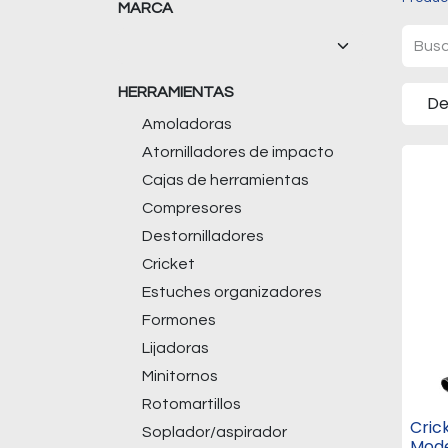
MARCA
HERRAMIENTAS
De
Amoladoras
Atornilladores de impacto
Cajas de herramientas
Compresores
Destornilladores
Cricket
Estuches organizadores
Formones
Lijadoras
Minitornos
Rotomartillos
Cric
Soplador/aspirador
Mode