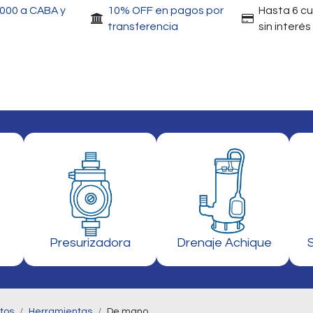
.000 a CABA y
10% OFF en pagos por
Hasta 6 c
transferencia
sin interés
Accesorios
Motores
Herramientas
Gri
Presurizadora
Drenaje Achique
tos
Herramientas
De mano