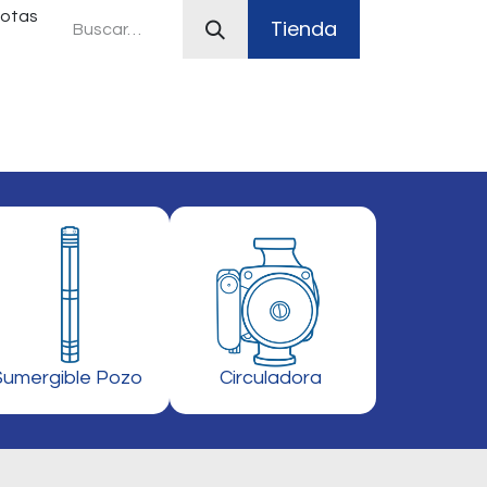
uotas
Tienda
ferias
Plan Canje
Sistemas contra incendio
Sumergible Pozo
Circuladora