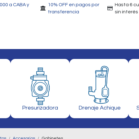
.000 a CABA y
10% OFF en pagos por
Hasta 6 c
transferencia
sin interés
Accesorios
Motores
Herramientas
Gri
Presurizadora
Drenaje Achique
tos
Accesorios
Gabinetes