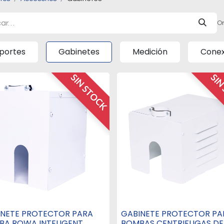
Or
portes
Gabinetes
Medición
Conex
SIN STOCK
SIN
INETE PROTECTOR PARA
GABINETE PROTECTOR PA
BA ROWA INTELIGENT
BOMBAS CENTRIFUGAS DE 