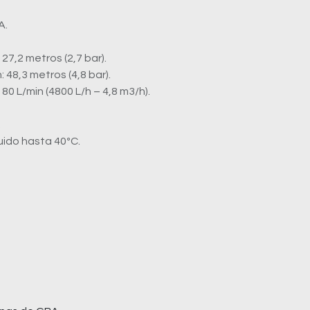
A.
 27,2 metros (2,7 bar).
 48,3 metros (4,8 bar).
0 L/min (4800 L/h – 4,8 m3/h).
.
uido hasta 40ºC.