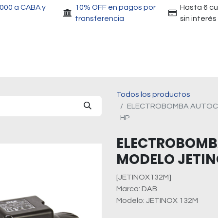
.000 a CABA y
10% OFF en pagos por
Hasta 6 c
transferencia
sin interés
Accesorios
Motores
Herramientas
Gri
Todos los productos
ELECTROBOMBA AUTOCEB
HP
ELECTROBOMB
MODELO JETINO
[JETINOX132M]
Marca: DAB
Modelo: JETINOX 132M