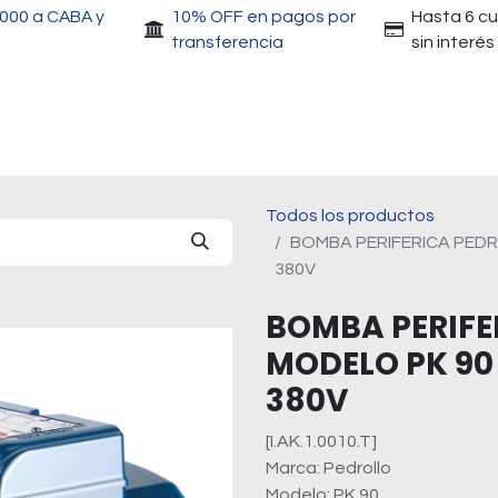
.000 a CABA y
10% OFF en pagos por
Hasta 6 c
transferencia
sin interés
Accesorios
Motores
Herramientas
Gri
Todos los productos
BOMBA PERIFERICA PEDRO
380V
BOMBA PERIFE
MODELO PK 90 -
380V
[I.AK.1.0010.T]
Marca: Pedrollo
Modelo: PK 90