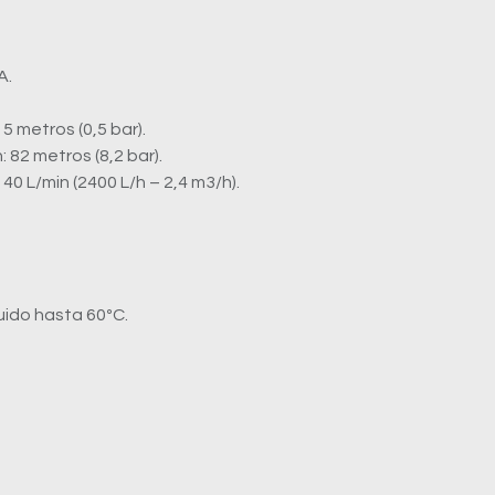
A.
5 metros (0,5 bar).
 82 metros (8,2 bar).
0 L/min (2400 L/h – 2,4 m3/h).
uido hasta 60ºC.