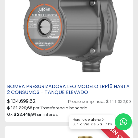
BOMBA PRESURIZADORA LEO MODELO LRP15 HASTA
2 CONSUMOS - TANQUE ELEVADO
$
134.699,62
Precio s/ imp. nac.:
$
111.322,00
$
121.229,66
por Transferencia bancaria
6
x
$
22.449,94
sin interés
Horario de atención
Lun. a Vie. de 8 a 17 hs