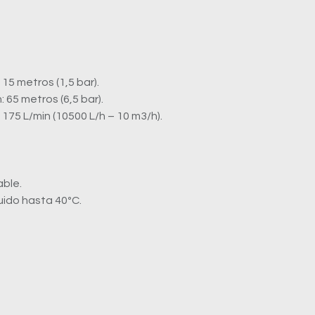
 15 metros (1,5 bar).
 65 metros (6,5 bar).
75 L/min (10500 L/h – 10 m3/h).
able.
uido hasta 40ºC.