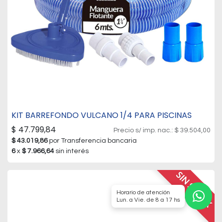
KIT BARREFONDO VULCANO 1/4 PARA PISCINAS
$
47.799,84
Precio s/ imp. nac.:
$
39.504,00
$
43.019,86
por Transferencia bancaria
6
x
$
7.966,64
sin interés
SIN STOCK
Horario de atención
Lun. a Vie. de 8 a 17 hs