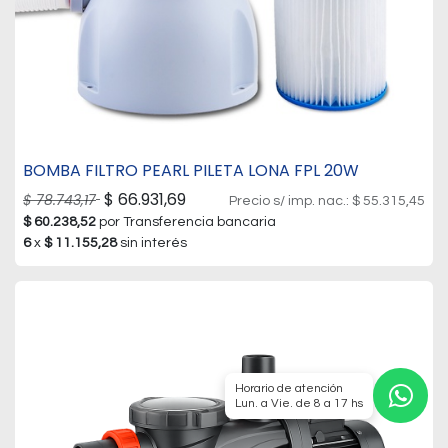
​​BOMBA FILTRO PEARL PILETA LONA FPL 20W
$
66.931,69
$
78.743,17
Precio s/ imp. nac.:
$
55.315,45
$
60.238,52
por Transferencia bancaria
6
x
$
11.155,28
sin interés
Horario de atención
Lun. a Vie. de 8 a 17 hs