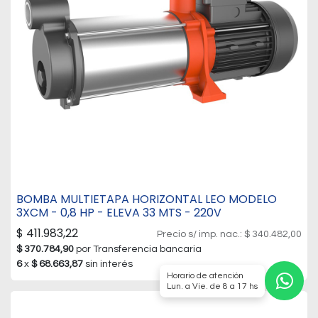
BOMBA MULTIETAPA HORIZONTAL LEO MODELO
3XCM - 0,8 HP - ELEVA 33 MTS - 220V
$
411.983,22
Precio s/ imp. nac.:
$
340.482,00
$
370.784,90
por Transferencia bancaria
6
x
$
68.663,87
sin interés
Horario de atención
Lun. a Vie. de 8 a 17 hs