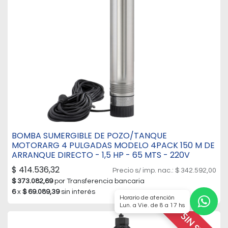
BOMBA SUMERGIBLE DE POZO/TANQUE
MOTORARG 4 PULGADAS MODELO 4PACK 150 M DE
ARRANQUE DIRECTO - 1,5 HP - 65 MTS - 220V
$
414.536,32
Precio s/ imp. nac.:
$
342.592,00
$
373.082,69
por Transferencia bancaria
6
x
$
69.089,39
sin interés
Horario de atención
Lun. a Vie. de 8 a 17 hs