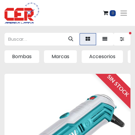
0
fi
Bombas
Marcas
Accesorios
SIN STOCK