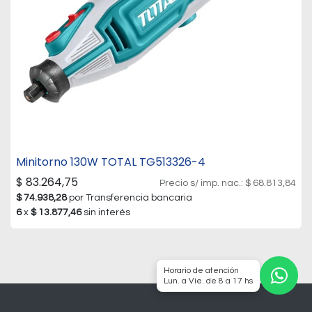
Minitorno 130W TOTAL TG513326-4
$
83.264,75
Precio s/ imp. nac.:
$
68.813,84
$
74.938,28
por Transferencia bancaria
6
x
$
13.877,46
sin interés
Horario de atención
Lun. a Vie. de 8 a 17 hs