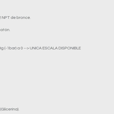
/2 NPT de bronce.
latón.
Hg (-1bar) a 0 --> UNICA ESCALA DISPONIBLE
Glicerina).