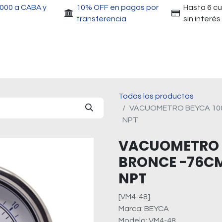
.000 a CABA y
10% OFF en pagos por
Hasta 6 c
transferencia
sin interés
Accesorios
Motores
Herramientas
Gri
Todos los productos
VACUOMETRO BEYCA 100M
NPT
VACUOMETRO 
BRONCE -76CMH
NPT
[VM4-48]
Marca: BEYCA
Modelo: VM4-48