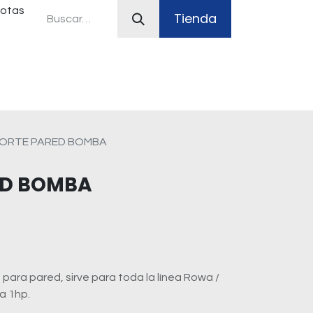
uotas
Tienda
ferias
Plan Canje
Sistemas contra incendio
ORTE PARED BOMBA
ED BOMBA
ara pared, sirve para toda la línea Rowa /
a 1hp.