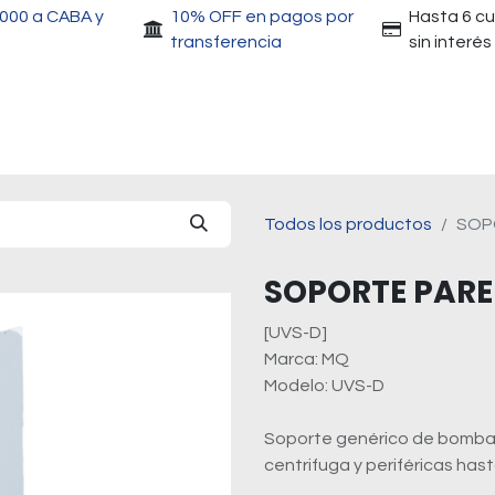
.000 a CABA y
10% OFF en pagos por
Hasta 6 c
transferencia
sin interés
Accesorios
Motores
Herramientas
Gri
Todos los productos
SOP
SOPORTE PAR
[UVS-D]
Marca: MQ
Modelo: UVS-D
Soporte genérico de bomba p
centrifuga y periféricas hast