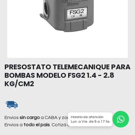
PRESOSTATO TELEMECANIQUE PARA
BOMBAS MODELO FSG2 1.4 - 2.8
KG/CM2
Horario de atención
Envios
sin cargo
a CABA y zonas de GBA.
Lun. a Vie. de 8 a 17 hs
Envios a
todo el pais
. Cotizá on-line.