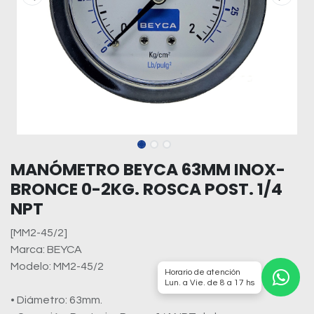
MANÓMETRO BEYCA 63MM INOX-
BRONCE 0-2KG. ROSCA POST. 1/4
NPT
[MM2-45/2]
Marca: BEYCA
Modelo: MM2-45/2
Horario de atención
Lun. a Vie. de 8 a 17 hs
• Diámetro: 63mm.