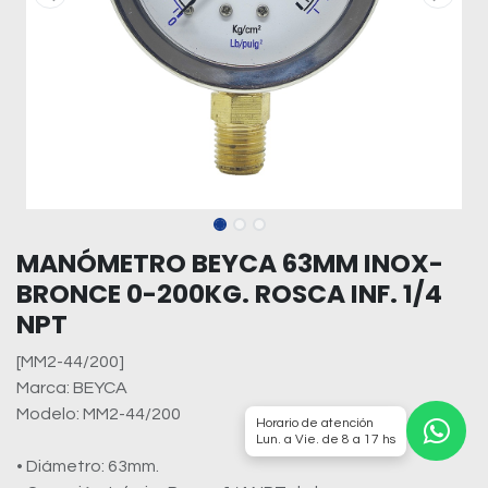
MANÓMETRO BEYCA 63MM INOX-
BRONCE 0-200KG. ROSCA INF. 1/4
NPT
[MM2-44/200]
Marca: BEYCA
Modelo: MM2-44/200
Horario de atención
Lun. a Vie. de 8 a 17 hs
• Diámetro: 63mm.