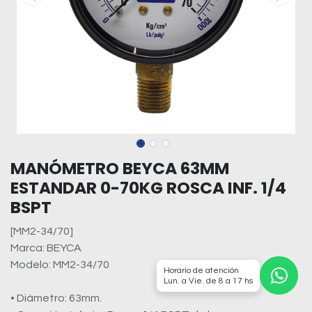
MANÓMETRO BEYCA 63MM
ESTANDAR 0-70KG ROSCA INF. 1/4
BSPT
[MM2-34/70]
Marca: BEYCA
Modelo: MM2-34/70
Horario de atención
Lun. a Vie. de 8 a 17 hs
• Diámetro: 63mm.