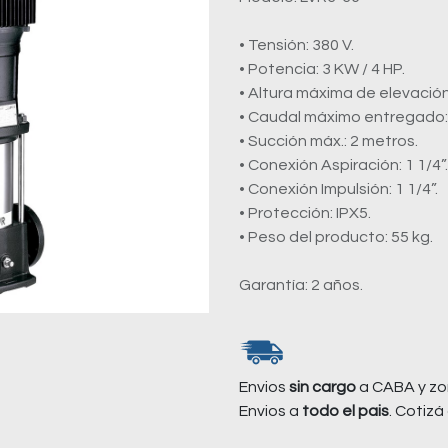
• Tensión: 380 V.
• Potencia: 3 KW / 4 HP.
• Altura máxima de elevación:
• Caudal máximo entregado: 7
• Succión máx.: 2 metros.
• Conexión Aspiración: 1 1/4”.
• Conexión Impulsión: 1 1/4”.
• Protección: IPX5.
• Peso del producto: 55 kg.
Garantía: 2 años.
Envios
sin cargo
a CABA y zo
Envios a
todo el pais
. Cotizá 