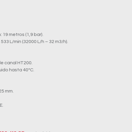
 19 metros (1,9 bar).
33 L/min (32000 L/h – 32 m3/h).
ble canal HT200.
uido hasta 40ºC.
 25 mm.
E.