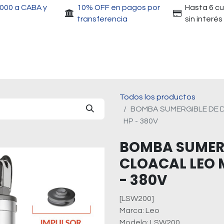
.000 a CABA y
10% OFF en pagos por
Hasta 6 c
transferencia
sin interés
Accesorios
Motores
Herramientas
Gri
Todos los productos
BOMBA SUMERGIBLE DE 
HP - 380V
BOMBA SUMERG
CLOACAL LEO 
- 380V
[LSW200]
Marca: Leo
Modelo: LSW200