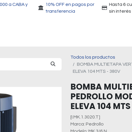
.000 a CABA y
10% OFF en pagos por
Hasta 6 c
transferencia
sin interés
Accesorios
Motores
Herramientas
Gri
Todos los productos
BOMBA MULTIETAPA VERT
ELEVA 104 MTS - 380V
BOMBA MULTIE
PEDROLLO MODE
ELEVA 104 MTS
[I.MK.1.3020.T]
Marca: Pedrollo
Modelo: MK 3/6 N