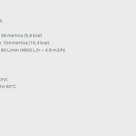
A.
 56 metros (5,6 bar).
 104 metros (10,4 bar).
0 L/min (4800 L/h – 4,8 m3/h).
ryl.
ta 40ºC.