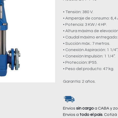
• Tensión: 380 V.
• Amperaje de consumo: 6,4 
• Potencia: 3 KW / 4 HP.
• Altura máxima de elevación
• Caudal máximo entregado: 1
• Succión máx.: 7 metros.
• Conexión Aspiración: 1 1/4”.
• Conexión Impulsión: 1 1/4”.
• Protección: IP55.
• Peso del producto: 47 kg.
Garantía: 2 años.
Envios
sin cargo
a CABA y zo
Envios a
todo el pais
. Cotizá 