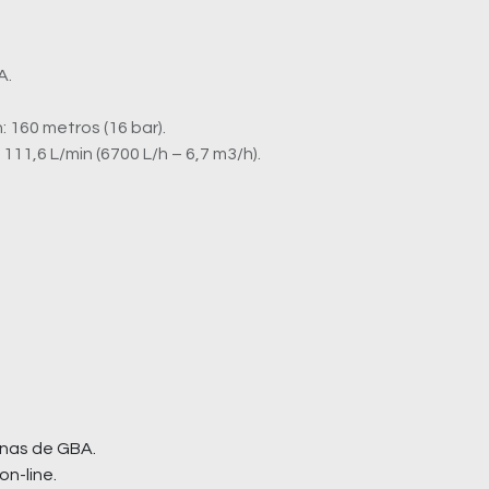
A.
: 160 metros (16 bar).
11,6 L/min (6700 L/h – 6,7 m3/h).
nas de GBA.
on-line.