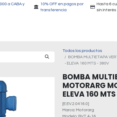
.000 a CABA y
10% OFF en pagos por
Hasta 6 c
transferencia
sin interés
Accesorios
Motores
Herramientas
Gri
Todos los productos
BOMBA MULTIETAPA VER
- ELEVA 160 MTS - 380V
BOMBA MULTIE
MOTORARG MOD
ELEVA 160 MTS
[E.EV.2.0416.0]
Marca: Motorarg
Modelo: BVT 4-16