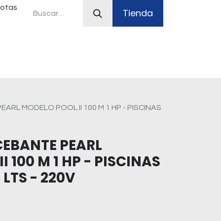
uotas
Tienda
ferias
Plan Canje
Sistemas contra incendio
RL MODELO POOL II 100 M 1 HP - PISCINAS
EBANTE PEARL
 100 M 1 HP - PISCINAS
 LTS - 220V