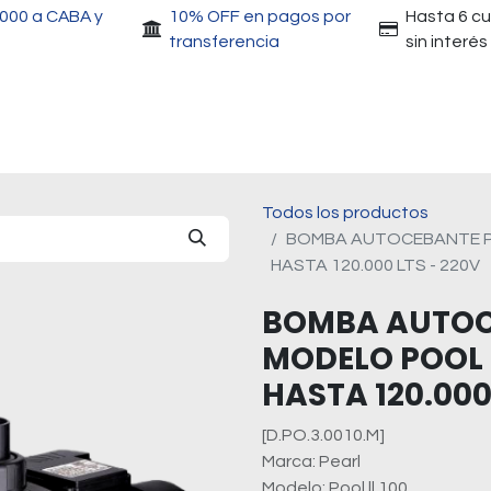
.000 a CABA y
10% OFF en pagos por
Hasta 6 c
transferencia
sin interés
Accesorios
Motores
Herramientas
Gri
Todos los productos
BOMBA AUTOCEBANTE PEA
HASTA 120.000 LTS - 220V
BOMBA AUTOC
MODELO POOL II
HASTA 120.000
[D.PO.3.0010.M]
Marca: Pearl
Modelo: Pool ll 100