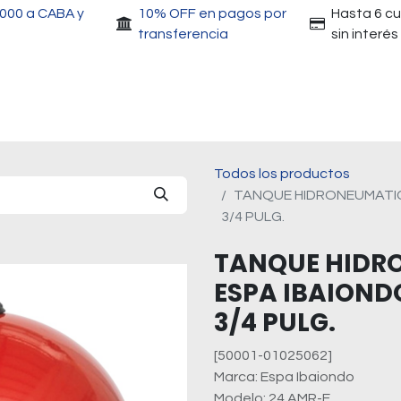
.000 a CABA y
10% OFF en pagos por
Hasta 6 c
transferencia
sin interés
Accesorios
Motores
Herramientas
Gri
Todos los productos
TANQUE HIDRONEUMATIC
3/4 PULG.
TANQUE HIDR
ESPA IBAIOND
3/4 PULG.
[50001-01025062]
Marca: Espa Ibaiondo
Modelo: 24 AMR-E