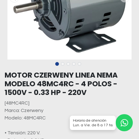
MOTOR CZERWENY LINEA NEMA
MODELO 48MC4RC - 4 POLOS -
1500V - 0.33 HP - 220V
[48MC4RC]
Marca: Czerweny
Modelo: 48MC4RC
Horario de atención
Lun. a Vie. de 8 a 17 hs
• Tensión: 220 V.