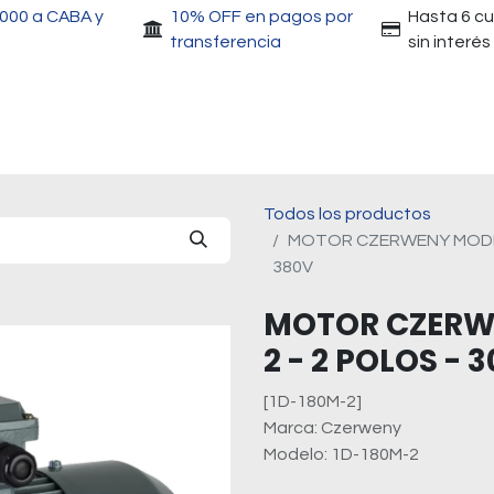
.000 a CABA y
10% OFF en pagos por
Hasta 6 c
transferencia
sin interés
Accesorios
Motores
Herramientas
Gri
Todos los productos
MOTOR CZERWENY MODELO 
380V
MOTOR CZERW
2 - 2 POLOS - 
[1D-180M-2]
Marca: Czerweny
Modelo: 1D-180M-2