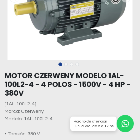
MOTOR CZERWENY MODELO 1AL-
100L2-4 - 4 POLOS - 1500V - 4 HP -
380V
[1AL-100L2-4]
Marca: Czerweny
Modelo: 1AL-100L2-4
Horario de atención
Lun. a Vie. de 8 a 17 hs
• Tensión: 380 V.