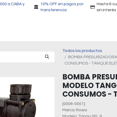
.000 a CABA y
10% OFF en pagos por
Hasta 6 c
transferencia
sin interés
Accesorios
Motores
Herramientas
Gri
Todos los productos
BOMBA PRESURIZADORA
CONSUMOS - TANQUE EL
BOMBA PRESU
MODELO TANGO
CONSUMOS - 
[0006-0001]
Marca: Rowa
Modelo: Tango SFL 9