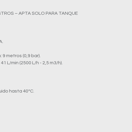
ISTROS – APTA SOLO PARA TANQUE
A.
.
 9 metros (0,9 bar).
1 L/min (2500 L/h - 2,5 m3/h).
uido hasta 40ºC.