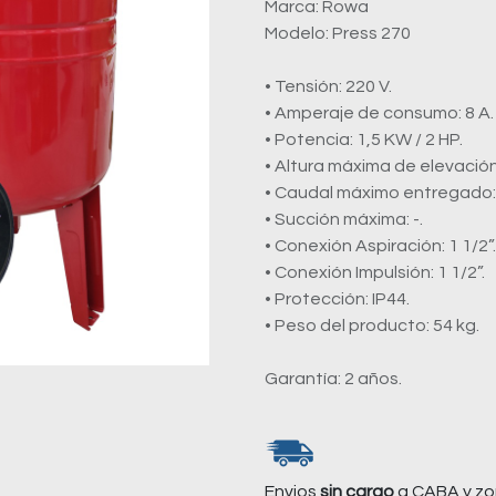
Marca: Rowa
Modelo: Press 270
• Tensión: 220 V.
• Amperaje de consumo: 8 A.
• Potencia: 1,5 KW / 2 HP.
• Altura máxima de elevación:
• Caudal máximo entregado: 3
• Succión máxima: -.
• Conexión Aspiración: 1 1/2”.
• Conexión Impulsión: 1 1/2”.
• Protección: IP44.
• Peso del producto: 54 kg.
Garantía: 2 años.
Envios
sin cargo
a CABA y zo