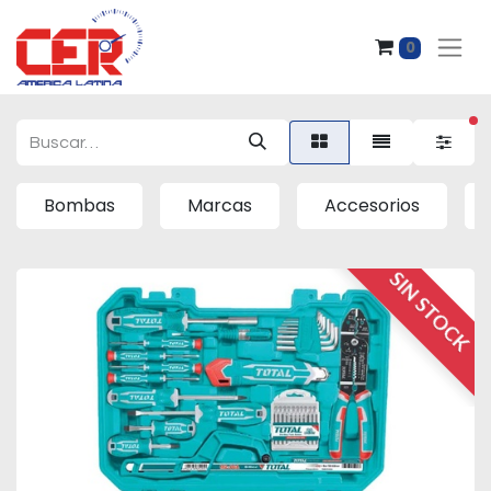
0
fi
Bombas
Marcas
Accesorios
SIN STOCK