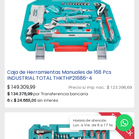
Caja de Herramientas Manuales de 168 Pcs
INDUSTRIAL TOTAL THKTHP21686-4
$
149.309,99
Precio s/ imp. nac.:
$
123.396,69
$
134.378,99
por Transferencia bancaria
6
x
$
24.885,00
sin interés
SIN STOCK
Horario de atención
Lun. a Vie. de 8 a 17 hs